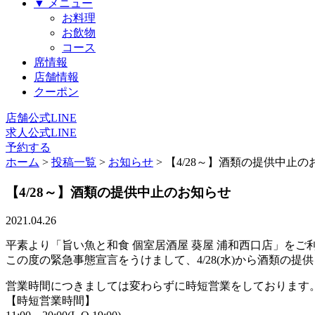
▼ メニュー
お料理
お飲物
コース
席情報
店舗情報
クーポン
店舗公式LINE
求人公式LINE
予約する
ホーム
>
投稿一覧
>
お知らせ
>
【4/28～】酒類の提供中止の
【4/28～】酒類の提供中止のお知らせ
2021.04.26
平素より「旨い魚と和食 個室居酒屋 葵屋 浦和西口店」を
この度の緊急事態宣言をうけまして、4/28(水)から酒類の提
営業時間につきましては変わらずに時短営業をしております
【時短営業時間】