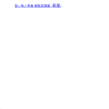
-葵屋-
旨い魚と和食 個室居酒屋