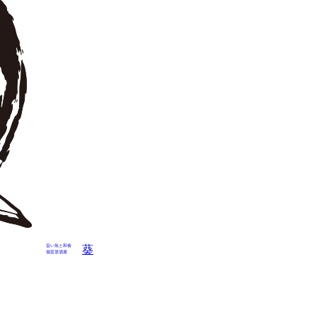
旨い魚と和食
葵
個室居酒屋